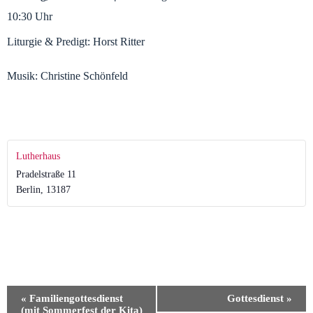
10:30 Uhr
Liturgie & Predigt: Horst Ritter
Musik: Christine Schönfeld
Lutherhaus
Pradelstraße 11
Berlin
,
13187
V
«
Familiengottesdienst
Gottesdienst
»
e
(mit Sommerfest der Kita)