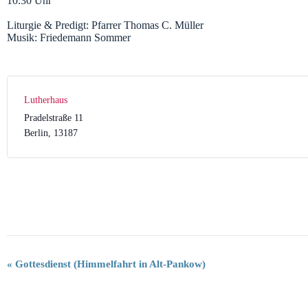
10.30 Uhr
Liturgie & Predigt: Pfarrer Thomas C. Müller
Musik: Friedemann Sommer
Lutherhaus
Pradelstraße 11
Berlin
,
13187
V
«
Gottesdienst (Himmelfahrt in Alt-Pankow)
e
r
a