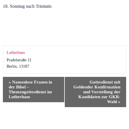
18. Sonntag nach Trinitatis
Lutherhaus
Pradelstraße 11
Berlin
,
13187
V
«
Namenlose Frauen in
Gottesdienst mit
e
der Bibel –
Goldender Konfirmation
r
Themengottesdienst im
und Vorstellung der
a
Lutherhaus
Kandidaten zur GKR-
n
Wahl
»
s
t
a
l
t