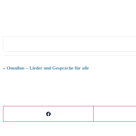
V
«
Omnibus – Lieder und Gespräche für alle
e
r
a
n
s
t
a
l
t
u
n
g