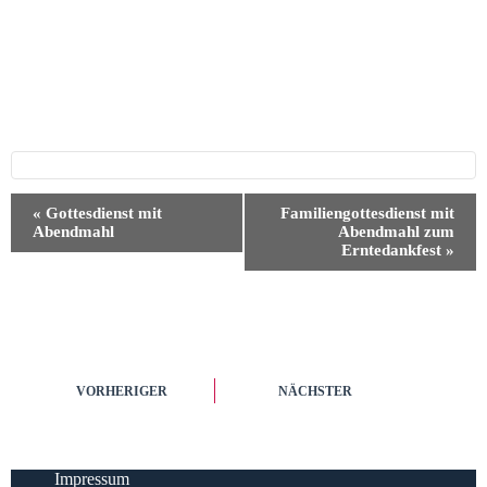
V
«
Gottesdienst mit
Familiengottesdienst mit
e
Abendmahl
Abendmahl zum
r
Erntedankfest
»
a
n
s
t
a
l
t
VORHERIGER
NÄCHSTER
u
n
g
-
N
Impressum