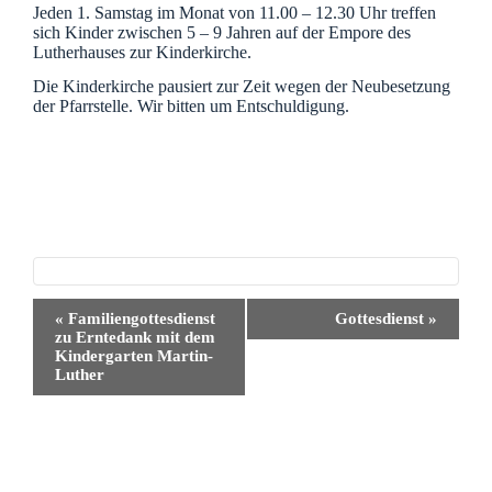
Jeden 1. Samstag im Monat von 11.00 – 12.30 Uhr treffen
sich Kinder zwischen 5 – 9 Jahren auf der Empore des
Lutherhauses zur Kinderkirche.
Die Kinderkirche pausiert zur Zeit wegen der Neubesetzung
der Pfarrstelle. Wir bitten um Entschuldigung.
V
«
Familiengottesdienst
Gottesdienst
»
e
zu Erntedank mit dem
r
Kindergarten Martin-
a
Luther
n
s
t
a
l
t