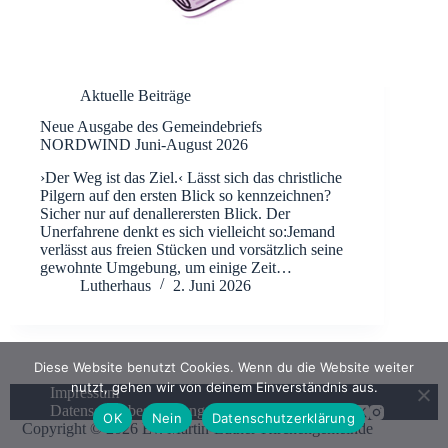
Aktuelle Beiträge
Neue Ausgabe des Gemeindebriefs
NORDWIND Juni-August 2026
›Der Weg ist das Ziel.‹ Lässt sich das christliche
Pilgern auf den ersten Blick so kennzeichnen?
Sicher nur auf denallerersten Blick. Der
Unerfahrene denkt es sich vielleicht so:Jemand
verlässt aus freien Stücken und vorsätzlich seine
gewohnte Umgebung, um einige Zeit…
Lutherhaus
2. Juni 2026
Diese Website benutzt Cookies. Wenn du die Website weiter
nutzt, gehen wir von deinem Einverständnis aus.
Impressum
Datenschutzbestimmungen
OK
Nein
Datenschutzerklärung
Copyright © 2026 Ev. Martin-Luther-Kirchengemeinde